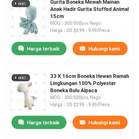
Gurita Boneka Mewah Mainan
Anak Hadir Gurita Stuffed Animal
Kursi Duduk Bayi
15cm
MOQ：300/500pcs Nego
Harga：US $3.99 - 9.99/Piece
Sofa Hewan Boneka
Harga terbaik
Hubungi kami
Mainan Pendidikan Lembut
Ransel Mainan Mewah
33 X 16cm Boneka Hewan Ramah
Lingkungan 100% Polyester
Boneka Bulu Alpaca
Syal Hewan
MOQ：300/500pcs Nego
Harga：US $3.99 - 9.99/Piece
Bantal Bantal Mewah
Harga terbaik
Hubungi kami
Mainan Mewah Natal