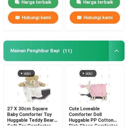
Harga terbaik
Harga terbaik
Hubungi kami
Hubungi kami
Mainan Penghibur Bayi
(11)
27 X 30cm Square
Cute Loveable
Baby Comforter Toy
Comforter Doll
Huggable Teddy Bear
Huggable PP Cotton
Soft Toy Comforter
Pink Sheep Comforter