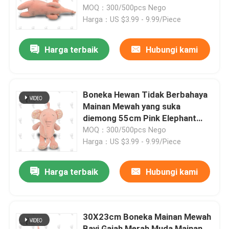
MOQ：300/500pcs Nego
Harga：US $3.99 - 9.99/Piece
Tentang kami
Harga terbaik
Hubungi kami
Tur Pabrik
Kontrol kualitas
Boneka Hewan Tidak Berbahaya
Mainan Mewah yang suka
diemong 55cm Pink Elephant
Hubungi kami
Soft Toy
MOQ：300/500pcs Nego
Harga：US $3.99 - 9.99/Piece
Berita
Harga terbaik
Hubungi kami
Permintaan Penawaran
30X23cm Boneka Mainan Mewah
Mainan Mewah Lembut
Bayi Gajah Merah Muda Mainan