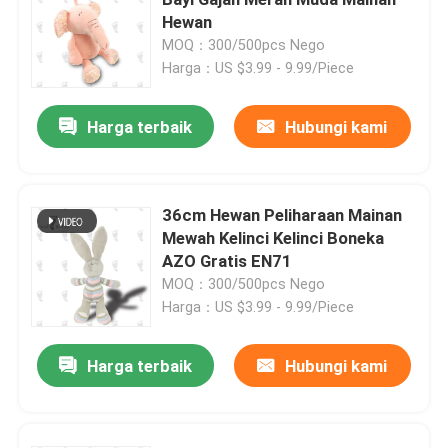
Hewan
MOQ：300/500pcs Nego
Boneka Mainan Mewah
Harga：US $3.99 - 9.99/Piece
Mainan Mewah Kartun
Harga terbaik
Hubungi kami
Mainan Boneka Maskot
36cm Hewan Peliharaan Mainan
Mewah Kelinci Kelinci Boneka
Boneka Binatang yang Menenangkan
AZO Gratis EN71
MOQ：300/500pcs Nego
Mainan Penghibur Bayi
Harga：US $3.99 - 9.99/Piece
Harga terbaik
Hubungi kami
Set Tempat Tidur Bayi
302 setTimeout("javascript:location.href='https://www.