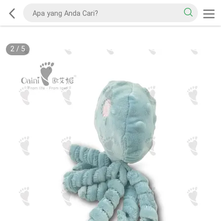
2
/
5