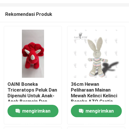
Rekomendasi Produk
OAINI Boneka
36cm Hewan
Triceratops Peluk Dan
Peliharaan Mainan
Rumah
Dipenuhi Untuk Anak-
Mewah Kelinci Kelinci
Anak Bermain Dan
Boneka AZO Gratis
Dekorasi Rumah
EN71
Produk
mengirimkan
mengirimkan
permintaan
permintaan
Video