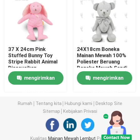
Boneka Mainan Mewah
Mainan Mewah Kartun
37 X 24cm Pink
24X18cm Boneka
Stuffed Bunny Toy
Mainan Mewah 100%
Mainan Boneka Maskot
Stripe Rabbit Animal
Poliester Beruang
Disesuaikan
Boneka Mewah Sendi
Beruang Bayi
Boneka Binatang yang Menenangkan
mengirimkan
mengirimkan
permintaan
permintaan
Mainan Penghibur Bayi
Rumah
Tentang kita
Hubungi kami
Desktop Site
Sitemap
Kebijakan Privasi
Set Tempat Tidur Bayi
302 setTimeout("javascript:location.href='https://www.
Kualitas
Mainan Mewah Lembut
Pabrik