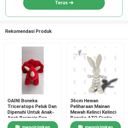
Terus
Rekomendasi Produk
Rumah
OAINI Boneka
36cm Hewan
Triceratops Peluk Dan
Peliharaan Mainan
Produk
Dipenuhi Untuk Anak-
Mewah Kelinci Kelinci
Anak Bermain Dan
Boneka AZO Gratis
Dekorasi Rumah
EN71
Video
mengirimkan
mengirimkan