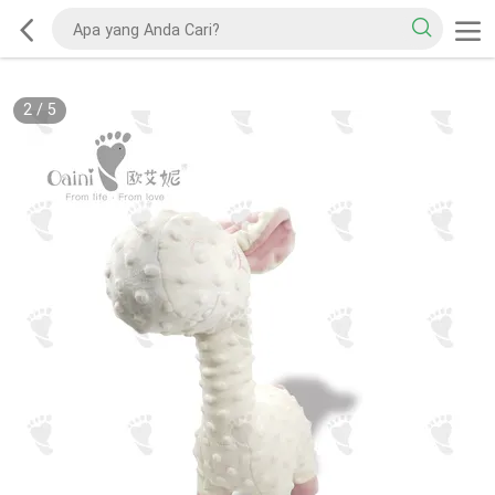
2
/
5