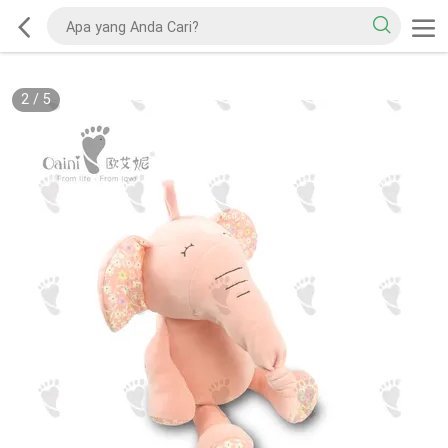
2
/
5