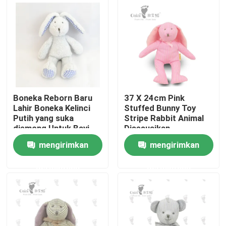
Tentang kami
Tur Pabrik
Kontrol kualitas
Boneka Reborn Baru
37 X 24cm Pink
Lahir Boneka Kelinci
Stuffed Bunny Toy
Putih yang suka
Stripe Rabbit Animal
Hubungi kami
diemong Untuk Bayi
Disesuaikan
dan bayi
mengirimkan
mengirimkan
Berita
permintaan
permintaan
Permintaan Penawaran
Mainan Mewah Lembut