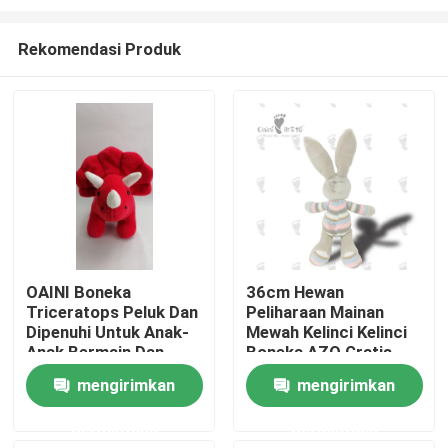
Rekomendasi Produk
OAINI Boneka
36cm Hewan
Triceratops Peluk Dan
Peliharaan Mainan
Rumah
Dipenuhi Untuk Anak-
Mewah Kelinci Kelinci
Anak Bermain Dan
Boneka AZO Gratis
Dekorasi Rumah
EN71
Produk
mengirimkan
mengirimkan
permintaan
permintaan
Video