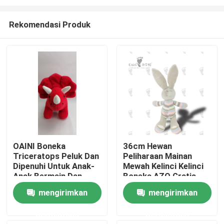
Rekomendasi Produk
OAINI Boneka
36cm Hewan
Triceratops Peluk Dan
Peliharaan Mainan
Rumah
Dipenuhi Untuk Anak-
Mewah Kelinci Kelinci
Anak Bermain Dan
Boneka AZO Gratis
Dekorasi Rumah
EN71
Produk
mengirimkan
mengirimkan
permintaan
permintaan
Video