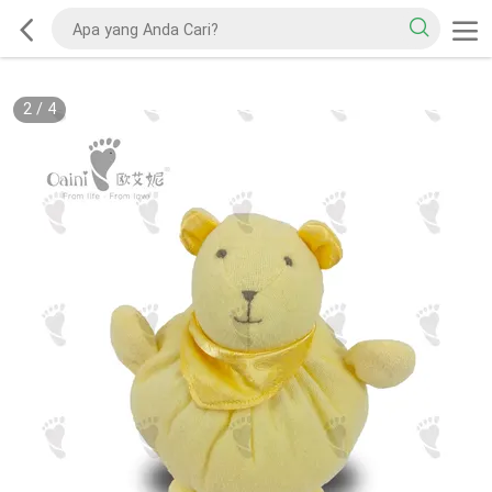
2
/
4