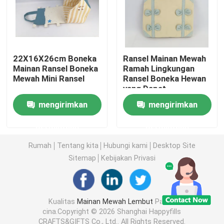
Boneka Mainan Mewah
Mainan Mewah Kartun
22X16X26cm Boneka
Ransel Mainan Mewah
Mainan Ransel Boneka
Ramah Lingkungan
Mewah Mini Ransel
Ransel Boneka Hewan
yang Dapat
Mainan Boneka Maskot
Disesuaikan 24 X 1cm
mengirimkan
mengirimkan
Boneka Binatang yang Menenangkan
permintaan
permintaan
Rumah
Tentang kita
Hubungi kami
Desktop Site
Mainan Penghibur Bayi
Sitemap
Kebijakan Privasi
Set Tempat Tidur Bayi
Kualitas
Mainan Mewah Lembut
Pabrik
cina.Copyright © 2026 Shanghai Happyfills
302 setTimeout("javascript:location.href='https://www.
CRAFTS&GIFTS Co., Ltd.. All Rights Reserved.