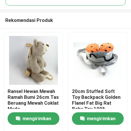
Rekomendasi Produk
Ransel Hewan Mewah
20cm Stuffed Soft
Rumah
Ramah Bumi 26cm Tas
Toy Backpack Golden
Beruang Mewah Coklat
Flanel Fat Big Rat
Muda
Baby Toy 100%
Produk
Polyester
mengirimkan
mengirimkan
Video
permintaan
permintaan