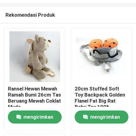
Rekomendasi Produk
Ransel Hewan Mewah
20cm Stuffed Soft
Ramah Bumi 26cm Tas
Toy Backpack Golden
Rumah
Beruang Mewah Coklat
Flanel Fat Big Rat
Muda
Baby Toy 100%
Polyester
Produk
mengirimkan
mengirimkan
permintaan
permintaan
Video