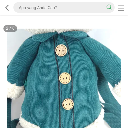
2
/
6