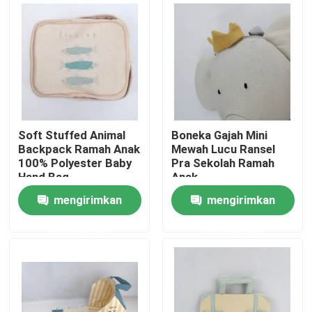
Tentang kami
Tur Pabrik
Kontrol kualitas
Soft Stuffed Animal
Boneka Gajah Mini
Backpack Ramah Anak
Mewah Lucu Ransel
100% Polyester Baby
Pra Sekolah Ramah
Hubungi kami
Hand Bag
Anak
mengirimkan
mengirimkan
Berita
permintaan
permintaan
Permintaan Penawaran
Mainan Mewah Lembut