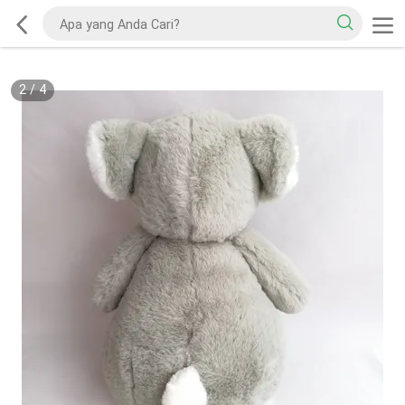
2
/
4