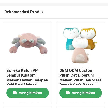
Rekomendasi Produk
Boneka Katun PP
OEM ODM Custom
Lembut Kustom
Plush Cat Dipenuhi
Rumah
Mainan Hewan Delapan
Mainan Plush Dekorasi
Kaki Bayi Mainan
Rumah Sofa Bantal
Hewan Kepiting Mewah
Popular Dipenuhi
Produk
mengirimkan
mengirimkan
Multi Warna
Super Soft Animal
Mainan
permintaan
permintaan
Video