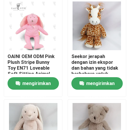
Tentang kami
Tur Pabrik
Kontrol kualitas
OAINI OEM ODM Pink
Seekor jerapah
Plush Stripe Bunny
dengan izin ekspor
Toy EN71 Loveable
dan bahan yang tidak
Hubungi kami
Soft Sitting Animal
berbahaya untuk
Toy Huggable Soft
dekorasi rumah
mengirimkan
mengirimkan
Rabbit Toy
Berita
permintaan
permintaan
Permintaan Penawaran
Mainan Mewah Lembut