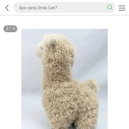
2
/
4