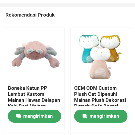
Rekomendasi Produk
Boneka Katun PP
OEM ODM Custom
Lembut Kustom
Plush Cat Dipenuhi
Rumah
Mainan Hewan Delapan
Mainan Plush Dekorasi
Kaki Bayi Mainan
Rumah Sofa Bantal
Hewan Kepiting Mewah
Popular Dipenuhi
Produk
mengirimkan
mengirimkan
Multi Warna
Super Soft Animal
Mainan
permintaan
permintaan
Video