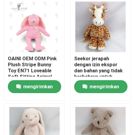
Tentang kami
Tur Pabrik
Kontrol kualitas
OAINI OEM ODM Pink
Seekor jerapah
Plush Stripe Bunny
dengan izin ekspor
Toy EN71 Loveable
dan bahan yang tidak
Hubungi kami
Soft Sitting Animal
berbahaya untuk
Toy Huggable Soft
dekorasi rumah
mengirimkan
mengirimkan
Rabbit Toy
Berita
permintaan
permintaan
Permintaan Penawaran
Mainan Mewah Lembut