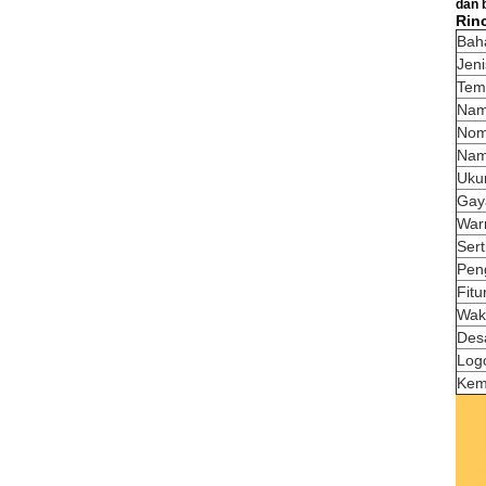
dan 
Rin
Bah
Jeni
Temp
Nam
Nom
Nam
Uku
Gay
War
Serti
Pen
Fitu
Wak
Des
Log
Kem