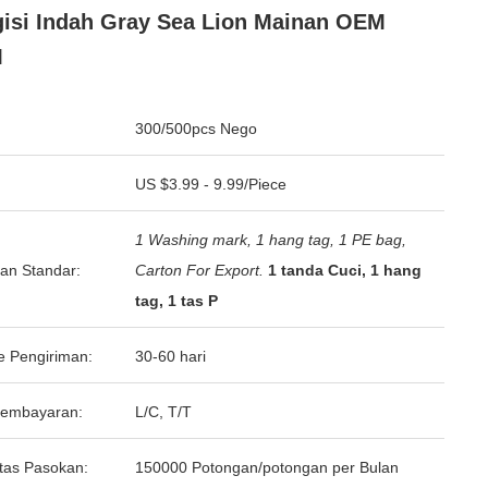
isi Indah Gray Sea Lion Mainan OEM
M
300/500pcs Nego
US $3.99 - 9.99/Piece
1 Washing mark, 1 hang tag, 1 PE bag,
an Standar:
Carton For Export.
1 tanda Cuci, 1 hang
tag, 1 tas P
e Pengiriman:
30-60 hari
Pembayaran:
L/C, T/T
tas Pasokan:
150000 Potongan/potongan per Bulan