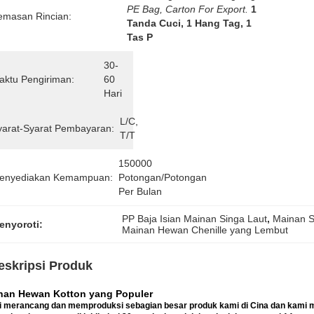
PE Bag, Carton For Export.
1 
emasan Rincian:
Tanda Cuci, 1 Hang Tag, 1 
Tas P
30-
aktu Pengiriman:
60 
Hari
L/C, 
yarat-Syarat Pembayaran:
T/T
150000 
enyediakan Kemampuan:
Potongan/potongan 
Per Bulan
PP Baja Isian Mainan Singa Laut
, 
Mainan S
enyoroti:
Mainan Hewan Chenille yang Lembut
eskripsi Produk
nan Hewan Kotton yang Populer
 merancang dan memproduksi sebagian besar produk kami di Cina dan kami m