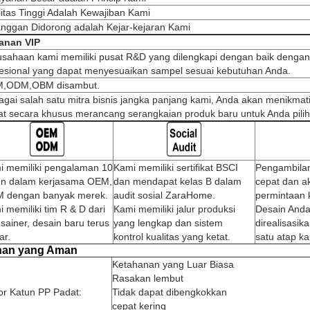
itas Tinggi Adalah Kewajiban Kami
anggan Didorong adalah Kejar-kejaran Kami
anan VIP
usahaan kami memiliki pusat R&D yang dilengkapi dengan baik dengan
fesional yang dapat menyesuaikan sampel sesuai kebutuhan Anda.
,ODM,OBM disambut.
gai salah satu mitra bisnis jangka panjang kami, Anda akan menikmat
t secara khusus merancang serangkaian produk baru untuk Anda pilih
i memiliki pengalaman 10
Kami memiliki sertifikat BSCI
Pengambilan
un dalam kerjasama OEM,
dan mendapat kelas B dalam
cepat dan a
 dengan banyak merek.
audit sosial ZaraHome.
permintaan 
 memiliki tim R & D dari
Kami memiliki jalur produksi
Desain Anda
sainer, desain baru terus
yang lengkap dan sistem
direalisasi
ar.
kontrol kualitas yang ketat.
satu atap ka
an yang Aman
Ketahanan yang Luar Biasa
Rasakan lembut
or Katun PP Padat:
Tidak dapat dibengkokkan
cepat kering