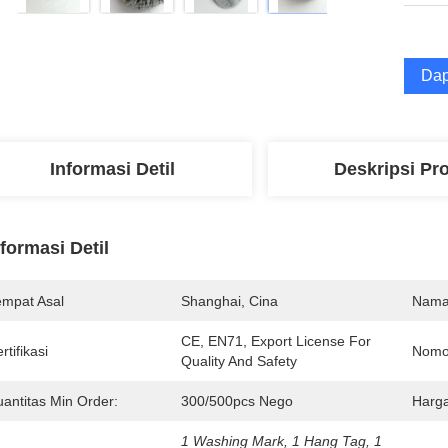
Dap
Informasi Detil
Deskripsi Pr
nformasi Detil
empat Asal
Shanghai, Cina
Nama
CE, EN71, Export License For 
rtifikasi
Nomo
Quality And Safety
uantitas Min Order:
300/500pcs Nego
Harga
1 Washing Mark, 1 Hang Tag, 1 