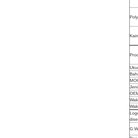
Poly
Kain
Pro
Uku
Bah
MO
Jeni
OE
Wak
Wak
Log
dis
G.W.