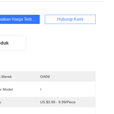
atkan Harga Terbaik
Hubungi Kami
oduk
 Merek
OAINI
r Model
/
:
US $3.99 - 9.99/Piece