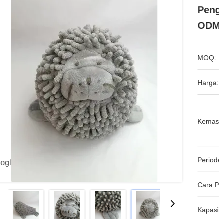
Peng
OD
MOQ:
Harga:
Kemas
Period
oogle.com'",
Cara 
Kapasi