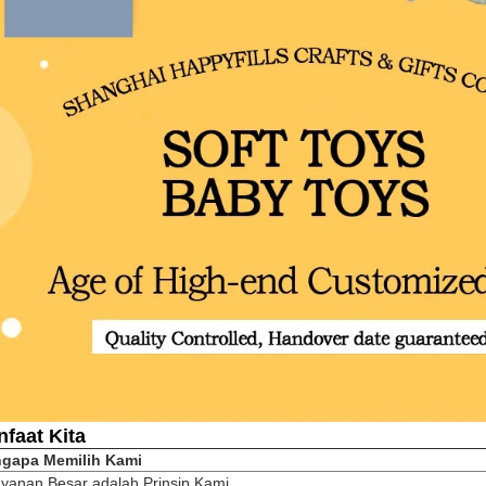
faat Kita
gapa Memilih Kami
ayanan Besar adalah Prinsip Kami