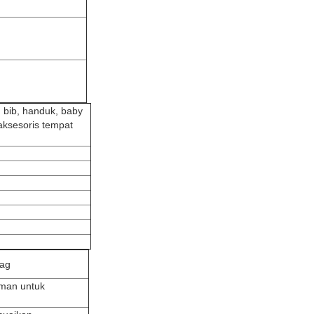
 bib, handuk, baby
 aksesoris tempat
tag
aman untuk