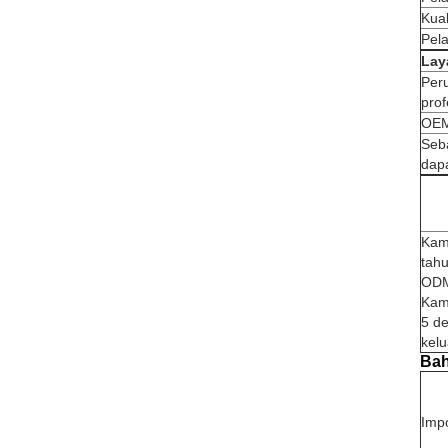
Kual
Pel
Lay
Per
pro
OEM
Seba
dapa
Kam
tah
ODM
Kami
5 de
kelu
Bah
Imp