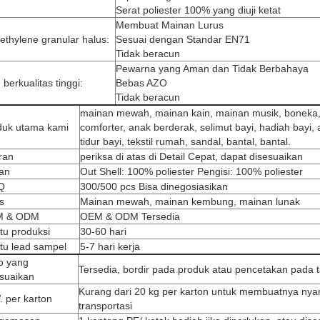
Serat poliester 100% yang diuji ketat
Membuat Mainan Lurus
ethylene granular halus:
Sesuai dengan Standar EN71
Tidak beracun
Pewarna yang Aman dan Tidak Berbahaya
 berkualitas tinggi:
Bebas AZO
Tidak beracun
mainan mewah, mainan kain, mainan musik, boneka,
duk utama kami
comforter, anak berderak, selimut bayi, hadiah bayi,
tidur bayi, tekstil rumah, sandal, bantal, bantal.
ran
periksa di atas di Detail Cepat, dapat disesuaikan
an
Out Shell: 100% poliester Pengisi: 100% poliester
Q
300/500 pcs Bisa dinegosiasikan
s
Mainan mewah, mainan kembung, mainan lunak
M & ODM
OEM & ODM Tersedia
tu produksi
30-60 hari
tu lead sampel
5-7 hari kerja
o yang
Tersedia, bordir pada produk atau pencetakan pada 
esuaikan
Kurang dari 20 kg per karton untuk membuatnya ny
 per karton
transportasi