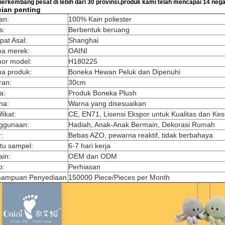
berkembang pesat di lebih dari 30 provinsi.produk kami telah mencapai 14 negar
cian penting
an:
100% Kain poliester
s:
Berbentuk beruang
at Asal:
Shanghai
a merek:
OAINI
or model:
H180225
a produk:
Boneka Hewan Peluk dan Dipenuhi
ran:
30cm
a:
Produk Boneka Plush
na:
Warna yang disesuaikan
fikat:
CE, EN71, Lisensi Ekspor untuk Kualitas dan Ke
ggunaan:
Hadiah, Anak-Anak Bermain, Dekorasi Rumah
r:
Bebas AZO, pewarna reaktif, tidak berbahaya
tu sampel:
6-7 hari kerja
ain:
OEM dan ODM
o:
Perhiasan
ampuan Penyediaan
150000 Piece/Pieces per Month