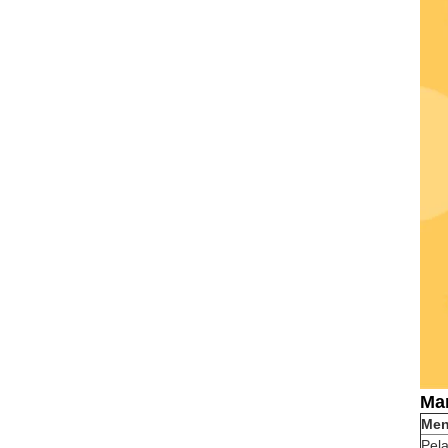
Man
Men
Pel