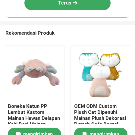
Terus
Rekomendasi Produk
Rumah
Boneka Katun PP
OEM ODM Custom
Lembut Kustom
Plush Cat Dipenuhi
Produk
Mainan Hewan Delapan
Mainan Plush Dekorasi
Kaki Bayi Mainan
Rumah Sofa Bantal
Hewan Kepiting Mewah
Popular Dipenuhi
Video
mengirimkan
mengirimkan