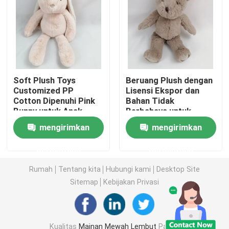
Boneka Mainan Mewah
Mainan Mewah Kartun
Soft Plush Toys
Beruang Plush dengan
Customized PP
Lisensi Ekspor dan
Mainan Boneka Maskot
Cotton Dipenuhi Pink
Bahan Tidak
Bunny untuk Anak-
Berbahaya untuk
anak Bermain
Dekorasi Rumah
Boneka Binatang yang Menenangkan
mengirimkan
mengirimkan
permintaan
permintaan
Mainan Penghibur Bayi
Rumah
Tentang kita
Hubungi kami
Desktop Site
Sitemap
Kebijakan Privasi
Set Tempat Tidur Bayi
302 setTimeout("javascript:location.href='https://www.
Kualitas
Mainan Mewah Lembut
Pabrik