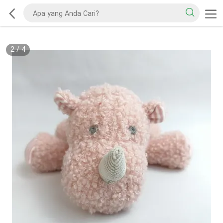
2
/
4