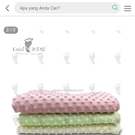
2
/
5