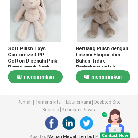
Boneka Mainan Mewah
Mainan Mewah Kartun
Soft Plush Toys
Beruang Plush dengan
Customized PP
Lisensi Ekspor dan
Mainan Boneka Maskot
Cotton Dipenuhi Pink
Bahan Tidak
Bunny untuk Anak-
Berbahaya untuk
anak Bermain
Dekorasi Rumah
Boneka Binatang yang Menenangkan
mengirimkan
mengirimkan
permintaan
permintaan
Mainan Penghibur Bayi
Rumah
Tentang kita
Hubungi kami
Desktop Site
Sitemap
Kebijakan Privasi
Set Tempat Tidur Bayi
302 setTimeout("javascript:location.href='https://www.
Kualitas
Mainan Mewah Lembut
Pabrik