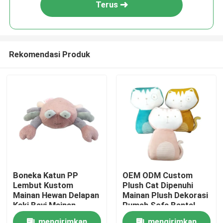
Terus
Rekomendasi Produk
Rumah
Boneka Katun PP
OEM ODM Custom
Lembut Kustom
Plush Cat Dipenuhi
Produk
Mainan Hewan Delapan
Mainan Plush Dekorasi
Kaki Bayi Mainan
Rumah Sofa Bantal
Hewan Kepiting Mewah
Popular Dipenuhi
Video
mengirimkan
mengirimkan