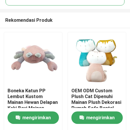
Rekomendasi Produk
Boneka Katun PP
OEM ODM Custom
Rumah
Lembut Kustom
Plush Cat Dipenuhi
Mainan Hewan Delapan
Mainan Plush Dekorasi
Kaki Bayi Mainan
Rumah Sofa Bantal
Produk
Hewan Kepiting Mewah
Popular Dipenuhi
mengirimkan
mengirimkan
Multi Warna
Super Soft Animal
Mainan
Video
permintaan
permintaan