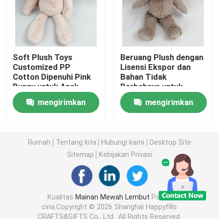
Boneka Mainan Mewah
Mainan Mewah Kartun
Soft Plush Toys
Beruang Plush dengan
Customized PP
Lisensi Ekspor dan
Cotton Dipenuhi Pink
Bahan Tidak
Bunny untuk Anak-
Berbahaya untuk
Mainan Boneka Maskot
anak Bermain
Dekorasi Rumah
mengirimkan
mengirimkan
Boneka Binatang yang Menenangkan
permintaan
permintaan
Rumah
Tentang kita
Hubungi kami
Desktop Site
Mainan Penghibur Bayi
Sitemap
Kebijakan Privasi
Set Tempat Tidur Bayi
Kualitas
Mainan Mewah Lembut
Pabrik
cina.Copyright © 2026 Shanghai Happyfills
302 setTimeout("javascript:location.href='https://www.
CRAFTS&GIFTS Co., Ltd.. All Rights Reserved.