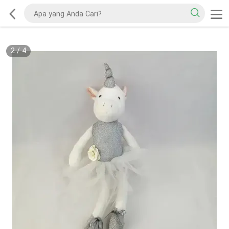
2
/
4