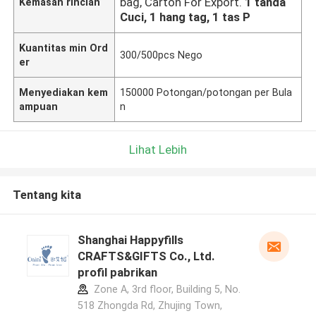
bag, Carton For Export.
1 tanda
Kemasan rincian
Cuci, 1 hang tag, 1 tas P
Kuantitas min Ord
300/500pcs Nego
er
Menyediakan kem
150000 Potongan/potongan per Bula
ampuan
n
Lihat Lebih
Tentang kita
Shanghai Happyfills
CRAFTS&GIFTS Co., Ltd.
profil pabrikan
Zone A, 3rd floor, Building 5, No.
518 Zhongda Rd, Zhujing Town,