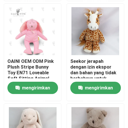
Tentang kami
Tur Pabrik
Kontrol kualitas
OAINI OEM ODM Pink
Seekor jerapah
Plush Stripe Bunny
dengan izin ekspor
Hubungi kami
Toy EN71 Loveable
dan bahan yang tidak
Soft Sitting Animal
berbahaya untuk
Toy Huggable Soft
dekorasi rumah
mengirimkan
mengirimkan
Berita
Rabbit Toy
permintaan
permintaan
Permintaan Penawaran
Mainan Mewah Lembut