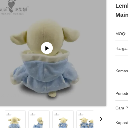
Lemb
Mai
MOQ:
Harga:
Kemas
Period
oogle.com'",
Cara 
Kapasi