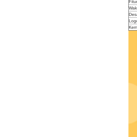
Fitu
Wak
Des
Log
Kem