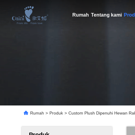
Rumah
Tentang kami
Prod
Rumah
>
Produk
>
Custom Plush Dipenuhi Hewan Ra
Produk