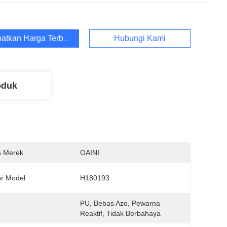
atkan Harga Terbaik
Hubungi Kami
oduk
 Merek
OAINI
r Model
H180193
PU, Bebas Azo, Pewarna 
:
Reaktif, Tidak Berbahaya