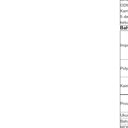
ODM
Kami
5 de
kelu
Bah
Imp
Poly
Kain
Pro
Uku
Bah
MO