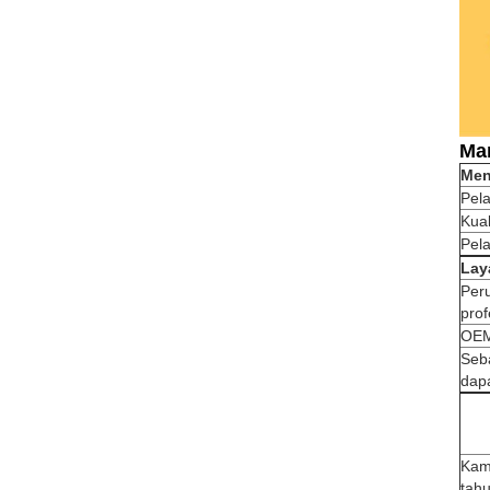
Man
Men
Pel
Kual
Pel
Lay
Per
pro
OEM
Seba
dapa
Kam
tah