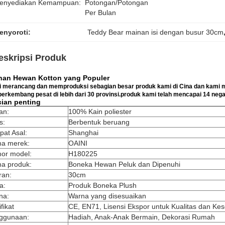
enyediakan Kemampuan:
Potongan/potongan 
Per Bulan
enyoroti:
Teddy Bear mainan isi dengan busur 30cm
eskripsi Produk
nan Hewan Kotton yang Populer
 merancang dan memproduksi sebagian besar produk kami di Cina dan kami m
berkembang pesat di lebih dari 30 provinsi.produk kami telah mencapai 14 negar
cian penting
an:
100% Kain poliester
s:
Berbentuk beruang
at Asal:
Shanghai
a merek:
OAINI
or model:
H180225
a produk:
Boneka Hewan Peluk dan Dipenuhi
ran:
30cm
a:
Produk Boneka Plush
na:
Warna yang disesuaikan
ifikat
CE, EN71, Lisensi Ekspor untuk Kualitas dan Ke
ggunaan:
Hadiah, Anak-Anak Bermain, Dekorasi Rumah