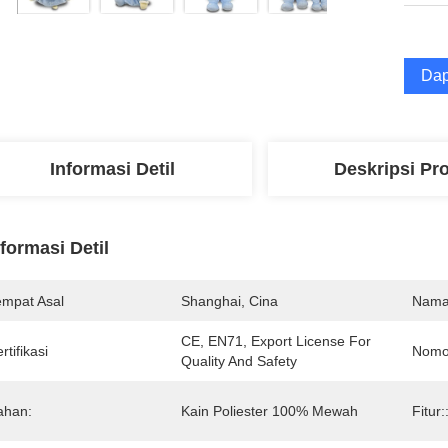
Dap
Informasi Detil
Deskripsi Pr
nformasi Detil
empat Asal
Shanghai, Cina
Nama
CE, EN71, Export License For 
rtifikasi
Nomo
Quality And Safety
ahan:
Kain Poliester 100% Mewah
Fitur: