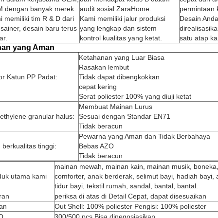
 dengan banyak merek.
audit sosial ZaraHome.
permintaan 
 memiliki tim R & D dari
Kami memiliki jalur produksi
Desain Anda
sainer, desain baru terus
yang lengkap dan sistem
direalisasi
ar.
kontrol kualitas yang ketat.
satu atap ka
an yang Aman
Ketahanan yang Luar Biasa
Rasakan lembut
or Katun PP Padat:
Tidak dapat dibengkokkan
cepat kering
Serat poliester 100% yang diuji ketat
Membuat Mainan Lurus
ethylene granular halus:
Sesuai dengan Standar EN71
Tidak beracun
Pewarna yang Aman dan Tidak Berbahaya
 berkualitas tinggi:
Bebas AZO
Tidak beracun
mainan mewah, mainan kain, mainan musik, boneka,
duk utama kami
comforter, anak berderak, selimut bayi, hadiah bayi,
tidur bayi, tekstil rumah, sandal, bantal, bantal.
ran
periksa di atas di Detail Cepat, dapat disesuaikan
an
Out Shell: 100% poliester Pengisi: 100% poliester
Q
300/500 pcs Bisa dinegosiasikan