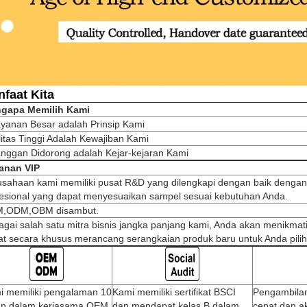
faat Kita
gapa Memilih Kami
ayanan Besar adalah Prinsip Kami
itas Tinggi Adalah Kewajiban Kami
anggan Didorong adalah Kejar-kejaran Kami
anan VIP
usahaan kami memiliki pusat R&D yang dilengkapi dengan baik dengan
fesional yang dapat menyesuaikan sampel sesuai kebutuhan Anda.
,ODM,OBM disambut.
gai salah satu mitra bisnis jangka panjang kami, Anda akan menikmat
t secara khusus merancang serangkaian produk baru untuk Anda pilih
i memiliki pengalaman 10
Kami memiliki sertifikat BSCI
Pengambilan
un dalam kerjasama OEM,
dan mendapat kelas B dalam
cepat dan a