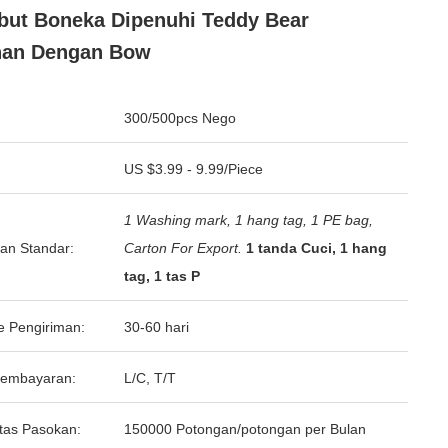
ut Boneka Dipenuhi Teddy Bear
nan Dengan Bow
300/500pcs Nego
US $3.99 - 9.99/Piece
1 Washing mark, 1 hang tag, 1 PE bag,
an Standar:
Carton For Export.
1 tanda Cuci, 1 hang
tag, 1 tas P
e Pengiriman:
30-60 hari
Pembayaran:
L/C, T/T
tas Pasokan:
150000 Potongan/potongan per Bulan