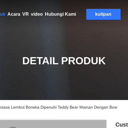
uk
Acara
VR
video
Hubungi Kami
kutipan
DETAIL PRODUK
ksasa Lembut Boneka Dipenuhi Teddy Bear Mainan Dengan Bow
Cust