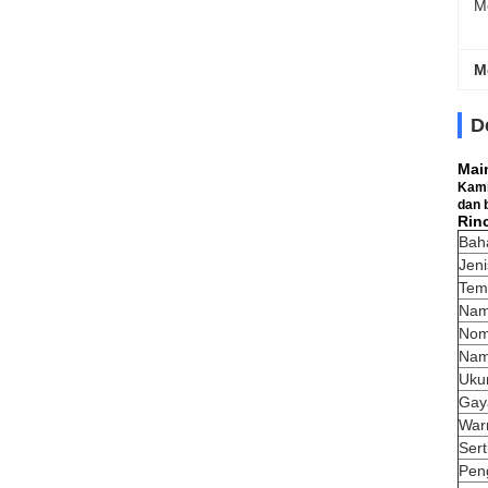
M
M
D
Mai
Kami
dan 
Rin
Bah
Jeni
Temp
Nam
Nom
Nam
Uku
Gay
War
Sert
Pen