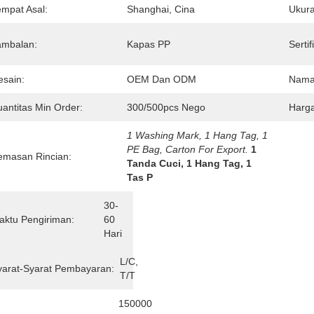
empat Asal:
Shanghai, Cina
Ukura
ambalan:
Kapas PP
Sertif
esain:
OEM Dan ODM
Nama
uantitas Min Order:
300/500pcs Nego
Harga
1 Washing Mark, 1 Hang Tag, 1 
PE Bag, Carton For Export.
1 
emasan Rincian:
Tanda Cuci, 1 Hang Tag, 1 
Tas P
30-
aktu Pengiriman:
60 
Hari
L/C, 
yarat-Syarat Pembayaran:
T/T
150000 