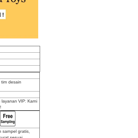
 tim desain
i layanan VIP: Kami
!
 sampel gratis,
kurat sesuai