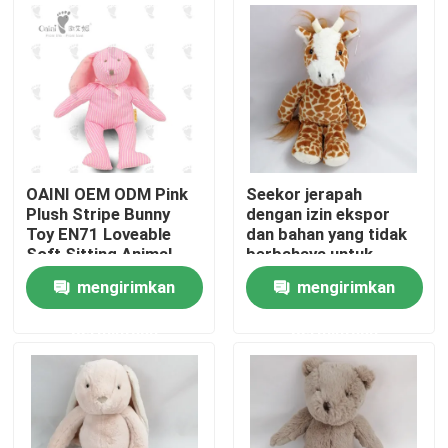
Tentang kami
Tur Pabrik
Kontrol kualitas
OAINI OEM ODM Pink
Seekor jerapah
Plush Stripe Bunny
dengan izin ekspor
Toy EN71 Loveable
dan bahan yang tidak
Hubungi kami
Soft Sitting Animal
berbahaya untuk
Toy Huggable Soft
dekorasi rumah
mengirimkan
mengirimkan
Rabbit Toy
Berita
permintaan
permintaan
Permintaan Penawaran
Mainan Mewah Lembut