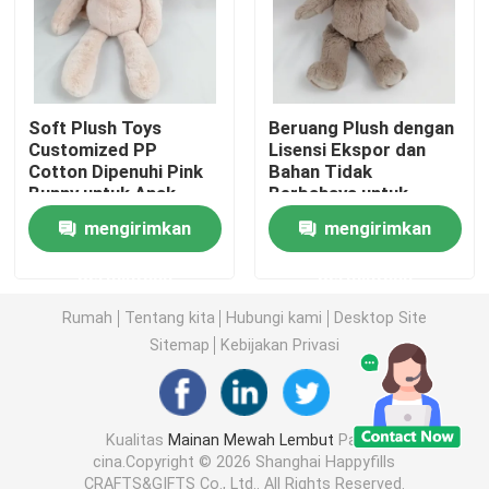
Boneka Mainan Mewah
Mainan Mewah Kartun
Soft Plush Toys
Beruang Plush dengan
Customized PP
Lisensi Ekspor dan
Cotton Dipenuhi Pink
Bahan Tidak
Bunny untuk Anak-
Berbahaya untuk
Mainan Boneka Maskot
anak Bermain
Dekorasi Rumah
mengirimkan
mengirimkan
Boneka Binatang yang Menenangkan
permintaan
permintaan
Rumah
Tentang kita
Hubungi kami
Desktop Site
Mainan Penghibur Bayi
Sitemap
Kebijakan Privasi
Set Tempat Tidur Bayi
Kualitas
Mainan Mewah Lembut
Pabrik
cina.Copyright © 2026 Shanghai Happyfills
302 setTimeout("javascript:location.href='https://www.
CRAFTS&GIFTS Co., Ltd.. All Rights Reserved.