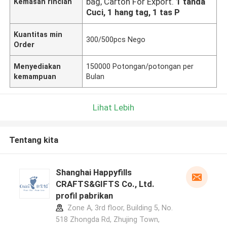
bag, Carton For Export.
1 tanda
Kemasan rincian
Cuci, 1 hang tag, 1 tas P
Kuantitas min
300/500pcs Nego
Order
Menyediakan
150000 Potongan/potongan per
kemampuan
Bulan
Lihat Lebih
Tentang kita
Shanghai Happyfills
CRAFTS&GIFTS Co., Ltd.
profil pabrikan
Zone A, 3rd floor, Building 5, No.
518 Zhongda Rd, Zhujing Town,