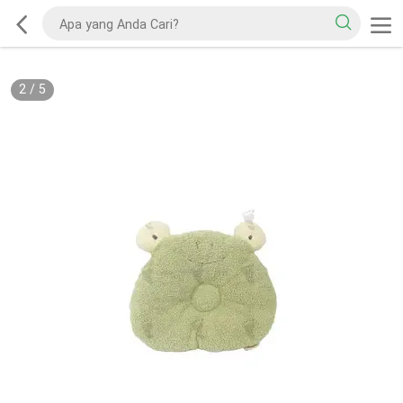
2
/
5