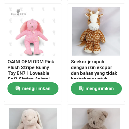
Tentang kami
Tur Pabrik
Kontrol kualitas
OAINI OEM ODM Pink
Seekor jerapah
Plush Stripe Bunny
dengan izin ekspor
Hubungi kami
Toy EN71 Loveable
dan bahan yang tidak
Soft Sitting Animal
berbahaya untuk
Toy Huggable Soft
dekorasi rumah
mengirimkan
mengirimkan
Berita
Rabbit Toy
permintaan
permintaan
Permintaan Penawaran
Mainan Mewah Lembut