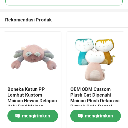
Rekomendasi Produk
Boneka Katun PP
OEM ODM Custom
Rumah
Lembut Kustom
Plush Cat Dipenuhi
Mainan Hewan Delapan
Mainan Plush Dekorasi
Kaki Bayi Mainan
Rumah Sofa Bantal
Produk
Hewan Kepiting Mewah
Popular Dipenuhi
mengirimkan
mengirimkan
Multi Warna
Super Soft Animal
Mainan
Video
permintaan
permintaan