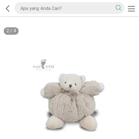
2
/
4