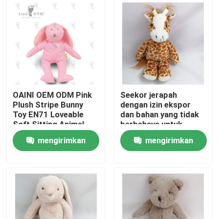
Tentang kami
Tur Pabrik
Kontrol kualitas
OAINI OEM ODM Pink
Seekor jerapah
Plush Stripe Bunny
dengan izin ekspor
Toy EN71 Loveable
dan bahan yang tidak
Hubungi kami
Soft Sitting Animal
berbahaya untuk
Toy Huggable Soft
dekorasi rumah
mengirimkan
mengirimkan
Rabbit Toy
Berita
permintaan
permintaan
Permintaan Penawaran
Mainan Mewah Lembut