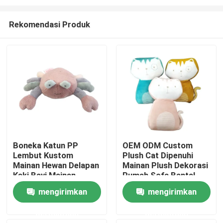
Rekomendasi Produk
Boneka Katun PP
OEM ODM Custom
Lembut Kustom
Plush Cat Dipenuhi
Rumah
Mainan Hewan Delapan
Mainan Plush Dekorasi
Kaki Bayi Mainan
Rumah Sofa Bantal
Hewan Kepiting Mewah
Popular Dipenuhi
Produk
mengirimkan
mengirimkan
Multi Warna
Super Soft Animal
Mainan
permintaan
permintaan
Video