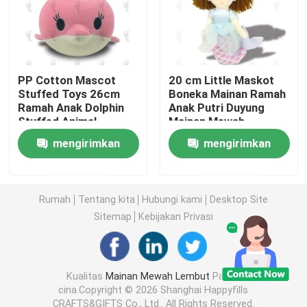
Boneka Mainan Mewah
Mainan Mewah Kartun
PP Cotton Mascot
20 cm Little Maskot
Stuffed Toys 26cm
Boneka Mainan Ramah
Ramah Anak Dolphin
Anak Putri Duyung
Stuffed Animal
Mainan Mewah
Mainan Boneka Maskot
mengirimkan
mengirimkan
Boneka Binatang yang Menenangkan
permintaan
permintaan
Rumah
Tentang kita
Hubungi kami
Desktop Site
Mainan Penghibur Bayi
Sitemap
Kebijakan Privasi
Set Tempat Tidur Bayi
Kualitas
Mainan Mewah Lembut
Pabrik
cina.Copyright © 2026 Shanghai Happyfills
302 setTimeout("javascript:location.href='https://www.
CRAFTS&GIFTS Co., Ltd.. All Rights Reserved.