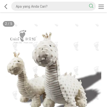
2
/
5