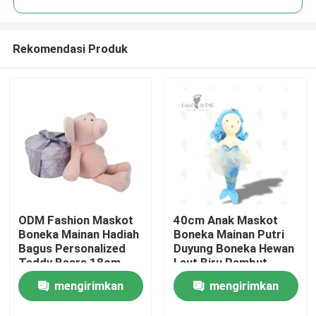
Rekomendasi Produk
ODM Fashion Maskot
40cm Anak Maskot
Rumah
Boneka Mainan Hadiah
Boneka Mainan Putri
Bagus Personalized
Duyung Boneka Hewan
Teddy Bears 18cm
Laut Biru Rambut
Produk
mengirimkan
mengirimkan
Video
permintaan
permintaan