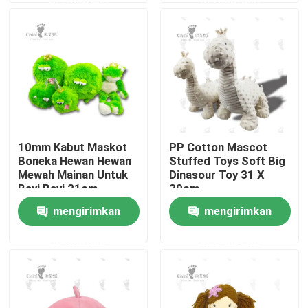
Tentang kami
Tur Pabrik
Kontrol kualitas
10mm Kabut Maskot
PP Cotton Mascot
Boneka Hewan Hewan
Stuffed Toys Soft Big
Hubungi kami
Mewah Mainan Untuk
Dinasour Toy 31 X
Bayi Bayi 21cm
39cm
mengirimkan
mengirimkan
Berita
permintaan
permintaan
Permintaan Penawaran
Mainan Mewah Lembut