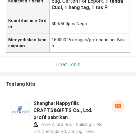
bag, Carton For Export.
1 tanda
Kemasan rincian
Cuci, 1 hang tag, 1 tas P
Kuantitas min Ord
300/500pcs Nego
er
Menyediakan kem
150000 Potongan/potongan per Bula
ampuan
n
Lihat Lebih
Tentang kita
Shanghai Happyfills
CRAFTS&GIFTS Co., Ltd.
profil pabrikan
Zone A, 3rd floor, Building 5, No.
518 Zhongda Rd, Zhujing Town,