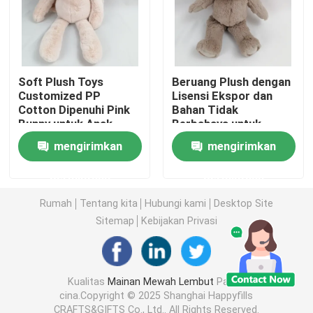
Boneka Mainan Mewah
Mainan Mewah Kartun
Soft Plush Toys
Beruang Plush dengan
Customized PP
Lisensi Ekspor dan
Cotton Dipenuhi Pink
Bahan Tidak
Bunny untuk Anak-
Berbahaya untuk
Mainan Boneka Maskot
anak Bermain
Dekorasi Rumah
mengirimkan
mengirimkan
Boneka Binatang yang Menenangkan
permintaan
permintaan
Rumah
Tentang kita
Hubungi kami
Desktop Site
Mainan Penghibur Bayi
Sitemap
Kebijakan Privasi
Set Tempat Tidur Bayi
Kualitas
Mainan Mewah Lembut
Pabrik
cina.Copyright © 2025 Shanghai Happyfills
302 setTimeout("javascript:location.href='https://www.
CRAFTS&GIFTS Co., Ltd.. All Rights Reserved.