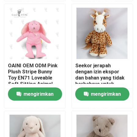
Tentang kami
Tur Pabrik
Kontrol kualitas
OAINI OEM ODM Pink
Seekor jerapah
Plush Stripe Bunny
dengan izin ekspor
Hubungi kami
Toy EN71 Loveable
dan bahan yang tidak
Soft Sitting Animal
berbahaya untuk
Toy Huggable Soft
dekorasi rumah
mengirimkan
mengirimkan
Berita
Rabbit Toy
permintaan
permintaan
Permintaan Penawaran
Mainan Mewah Lembut