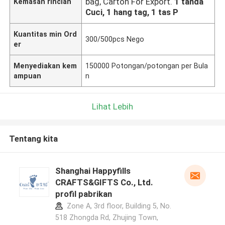
bag, Carton For Export.
1 tanda
Kemasan rincian
Cuci, 1 hang tag, 1 tas P
Kuantitas min Ord
300/500pcs Nego
er
Menyediakan kem
150000 Potongan/potongan per Bula
ampuan
n
Lihat Lebih
Tentang kita
Shanghai Happyfills
CRAFTS&GIFTS Co., Ltd.
profil pabrikan
Zone A, 3rd floor, Building 5, No.
518 Zhongda Rd, Zhujing Town,