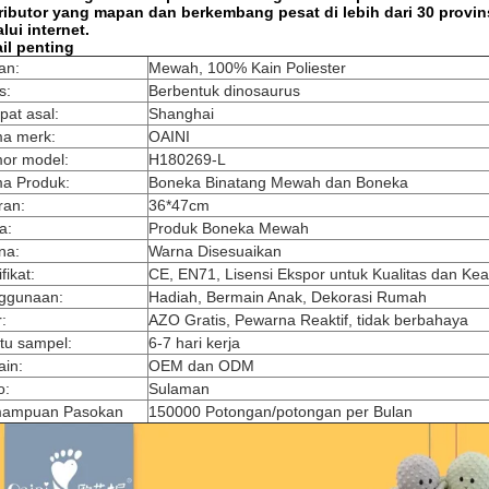
tributor yang mapan dan berkembang pesat di lebih dari 30 prov
lui internet.
il penting
an:
Mewah, 100% Kain Poliester
s:
Berbentuk dinosaurus
at asal:
Shanghai
a merk:
OAINI
or model:
H180269-L
a Produk:
Boneka Binatang Mewah dan Boneka
ran:
36*47cm
a:
Produk Boneka Mewah
na:
Warna Disesuaikan
fikat:
CE, EN71, Lisensi Ekspor untuk Kualitas dan K
ggunaan:
Hadiah, Bermain Anak, Dekorasi Rumah
r:
AZO Gratis, Pewarna Reaktif, tidak berbahaya
tu sampel:
6-7 hari kerja
ain:
OEM dan ODM
o:
Sulaman
ampuan Pasokan
150000 Potongan/potongan per Bulan