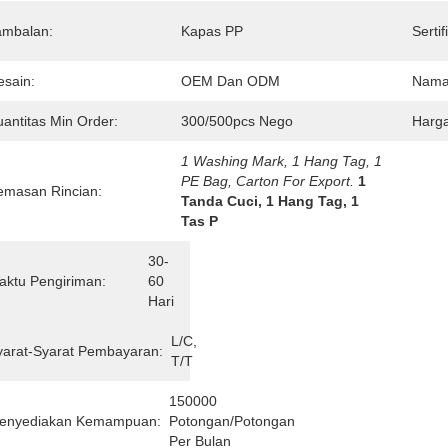
ambalan:
Kapas PP
Sertif
esain:
OEM Dan ODM
Nama
uantitas Min Order:
300/500pcs Nego
Harga
1 Washing Mark, 1 Hang Tag, 1 
PE Bag, Carton For Export.
1 
emasan Rincian:
Tanda Cuci, 1 Hang Tag, 1 
Tas P
30-
aktu Pengiriman:
60 
Hari
L/C, 
yarat-Syarat Pembayaran:
T/T
150000 
enyediakan Kemampuan:
Potongan/potongan 
Per Bulan