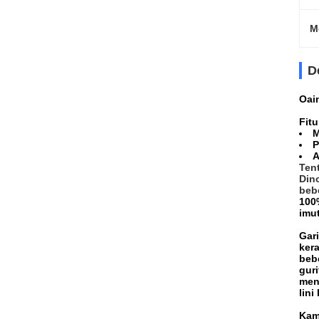
M
D
Oai
Fitu
M
P
A
Ten
Din
beb
100%
imut
Gar
kera
beb
gur
men
lin
Kam