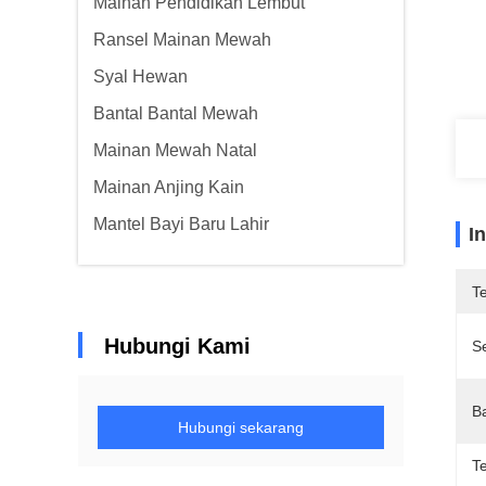
Mainan Pendidikan Lembut
Ransel Mainan Mewah
Syal Hewan
Bantal Bantal Mewah
Mainan Mewah Natal
Mainan Anjing Kain
Mantel Bayi Baru Lahir
I
T
Hubungi Kami
Se
B
Hubungi sekarang
T