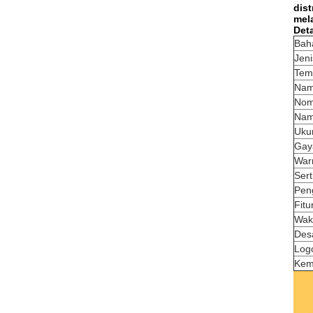
dis
mela
Deta
Bah
Jeni
Temp
Nam
Nom
Nam
Uku
Gay
War
Serti
Pen
Fitu
Wak
Des
Log
Kem