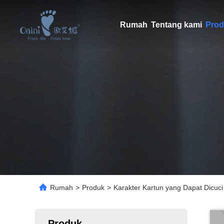
Rumah
Tentang kami
Prod
Rumah
>
Produk
>
Karakter Kartun yang Dapat Dicu
Produk