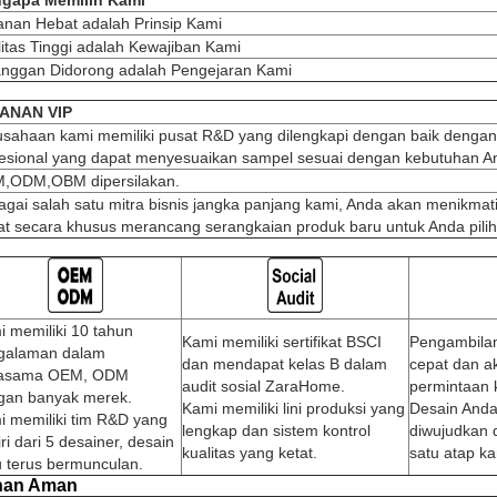
gapa Memilih Kami
anan Hebat adalah Prinsip Kami
itas Tinggi adalah Kewajiban Kami
anggan Didorong adalah Pengejaran Kami
ANAN VIP
usahaan kami memiliki pusat R&D yang dilengkapi dengan baik dengan
fesional yang dapat menyesuaikan sampel sesuai dengan kebutuhan A
,ODM,OBM dipersilakan.
gai salah satu mitra bisnis jangka panjang kami, Anda akan menikmat
t secara khusus merancang serangkaian produk baru untuk Anda pilih
 memiliki 10 tahun
Kami memiliki sertifikat BSCI
Pengambilan
galaman dalam
dan mendapat kelas B dalam
cepat dan a
jasama OEM, ODM
audit sosial ZaraHome.
permintaan 
gan banyak merek.
Kami memiliki lini produksi yang
Desain Anda
i memiliki tim R&D yang
lengkap dan sistem kontrol
diwujudkan 
iri dari 5 desainer, desain
kualitas yang ketat.
satu atap ka
u terus bermunculan.
han Aman