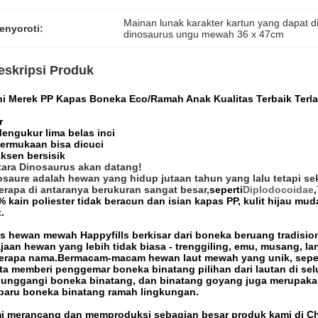
Mainan lunak karakter kartun yang dapat d
enyoroti:
dinosaurus ungu mewah 36 x 47cm
eskripsi Produk
ni Merek PP Kapas Boneka Eco/Ramah Anak Kualitas Terbaik Ter
r
engukur lima belas inci
ermukaan bisa dicuci
ksen bersisik
tara Dinosaurus akan datang!
osaure adalah hewan yang hidup jutaan tahun yang lalu tetapi s
erapa di antaranya berukuran sangat besar,
seperti
Diplodocoidae
,
 kain poliester tidak beracun dan isian kapas PP, kulit hijau mud
.
is hewan mewah Happyfills berkisar dari boneka beruang tradisi
jaan hewan yang lebih tidak biasa - trenggiling, emu, musang, lan
erapa nama.Bermacam-macam hewan laut mewah yang unik, seperti
ita memberi penggemar boneka binatang pilihan dari lautan di s
unggangi boneka binatang, dan binatang goyang juga merupakan b
i baru boneka binatang ramah lingkungan.
i merancang dan memproduksi sebagian besar produk kami di Ch