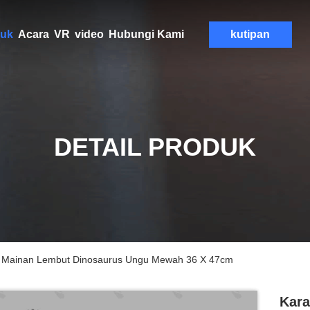
uk
Acara
VR
video
Hubungi Kami
kutipan
DETAIL PRODUK
ci Mainan Lembut Dinosaurus Ungu Mewah 36 X 47cm
Kara