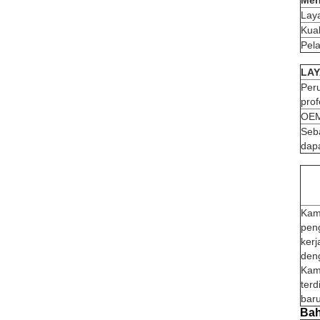
Men
Lay
Kual
Pel
LAY
Per
pro
OEM
Seba
dapa
Kami
pen
ker
den
Kam
terd
bar
Ba