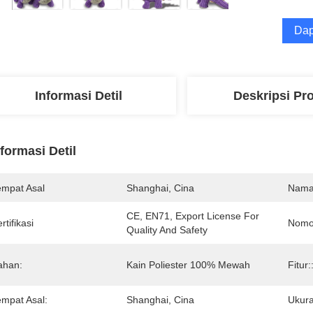
Dap
Informasi Detil
Deskripsi Pr
nformasi Detil
empat Asal
Shanghai, Cina
Nama
CE, EN71, Export License For 
rtifikasi
Nomo
Quality And Safety
ahan:
Kain Poliester 100% Mewah
Fitur:
empat Asal:
Shanghai, Cina
Ukura