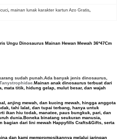
icuci
, 
mainan lunak karakter kartun Azo Gratis
, 
laris Ungu Dinosaurus Mainan Hewan Mewah 36*47Cm
ekarang sudah punah.Ada banyak jenis dinosaurus,
Tanystrophidae.
Mainan anak dinosaurus terbuat dari
a, mata titik, hidung gelap, mulut besar, dan wajah
onal, anjing mewah, dan kucing mewah, hingga anggota
dak, tahi lalat, dan tupai terbang, hanya untuk
 ikan hiu todak, manatee, paus bungkuk, pari, dan
eluruh dunia.Boneka binatang seukuran manusia,
agian dari lini mewah Happyfills Crafts&Gifts, serta
ina dan kami mempromosikannya melalui jaringan