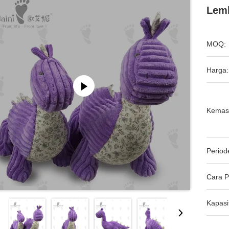
Lem
MOQ:
Harga:
Kemas
Period
oogle.com'",
Cara 
Kapasi