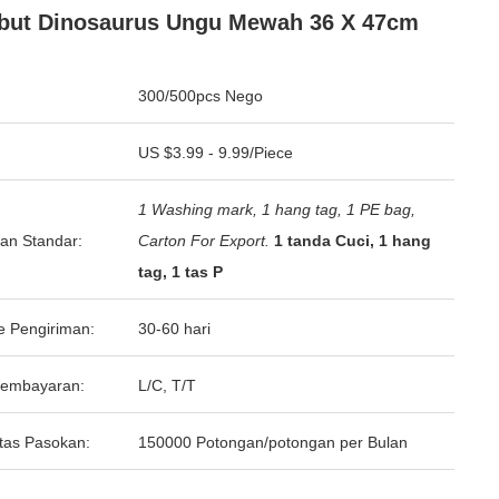
but Dinosaurus Ungu Mewah 36 X 47cm
300/500pcs Nego
US $3.99 - 9.99/Piece
1 Washing mark, 1 hang tag, 1 PE bag,
an Standar:
Carton For Export.
1 tanda Cuci, 1 hang
tag, 1 tas P
e Pengiriman:
30-60 hari
Pembayaran:
L/C, T/T
tas Pasokan:
150000 Potongan/potongan per Bulan