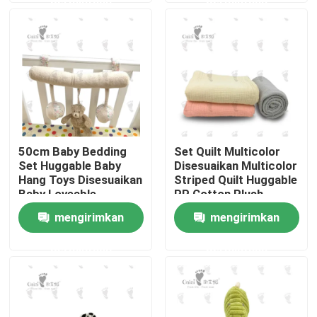
Tentang kami
Tur Pabrik
Kontrol kualitas
50cm Baby Bedding
Set Quilt Multicolor
Set Huggable Baby
Disesuaikan Multicolor
Hubungi kami
Hang Toys Disesuaikan
Striped Quilt Huggable
Baby Loveable
PP Cotton Plush
mengirimkan
mengirimkan
Berita
permintaan
permintaan
Permintaan Penawaran
Mainan Mewah Lembut