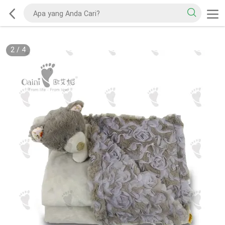
2
/
4