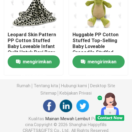
Boneka Mainan Mewah
Mainan Mewah Kartun
Leopard Skin Pattern
Huggable PP Cotton
PP Cotton Stuffed
Stuffed Top-Selling
Baby Loveable Infant
Baby Loveable
Quilt Untuk Bayi Baru
Crocodile Stuffed
Mainan Boneka Maskot
Lahir
Animal 36 X 24cm
mengirimkan
mengirimkan
Boneka Binatang yang Menenangkan
permintaan
permintaan
Rumah
Tentang kita
Hubungi kami
Desktop Site
Mainan Penghibur Bayi
Sitemap
Kebijakan Privasi
Set Tempat Tidur Bayi
Kualitas
Mainan Mewah Lembut
Pabrik
cina.Copyright © 2026 Shanghai Happyfills
302 setTimeout("javascript:location.href='https://www.
CRAFTS&GIFTS Co., Ltd.. All Rights Reserved.