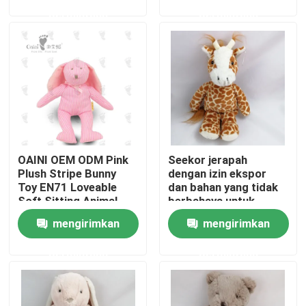
Mainan
permintaan
permintaan
Tentang kami
Tur Pabrik
Kontrol kualitas
OAINI OEM ODM Pink
Seekor jerapah
Hubungi kami
Plush Stripe Bunny
dengan izin ekspor
Toy EN71 Loveable
dan bahan yang tidak
Soft Sitting Animal
berbahaya untuk
Berita
Toy Huggable Soft
dekorasi rumah
mengirimkan
mengirimkan
Rabbit Toy
permintaan
permintaan
Permintaan Penawaran
Mainan Mewah Lembut