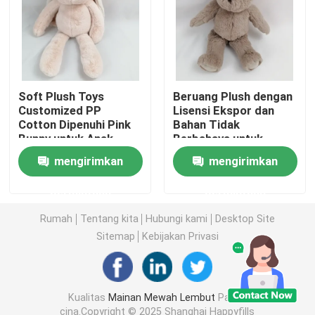
Boneka Mainan Mewah
Mainan Mewah Kartun
Soft Plush Toys
Beruang Plush dengan
Customized PP
Lisensi Ekspor dan
Cotton Dipenuhi Pink
Bahan Tidak
Mainan Boneka Maskot
Bunny untuk Anak-
Berbahaya untuk
anak Bermain
Dekorasi Rumah
mengirimkan
mengirimkan
Boneka Binatang yang Menenangkan
permintaan
permintaan
Mainan Penghibur Bayi
Rumah
Tentang kita
Hubungi kami
Desktop Site
Sitemap
Kebijakan Privasi
Set Tempat Tidur Bayi
Kualitas
Mainan Mewah Lembut
Pabrik
302 setTimeout("javascript:location.href='https://www.
cina.Copyright © 2025 Shanghai Happyfills