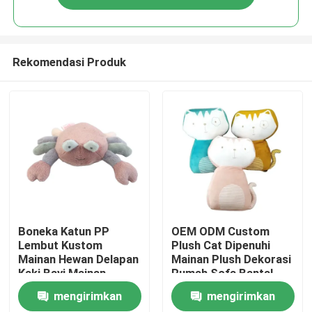
Rekomendasi Produk
Rumah
Boneka Katun PP
OEM ODM Custom
Lembut Kustom
Plush Cat Dipenuhi
Mainan Hewan Delapan
Mainan Plush Dekorasi
Produk
Kaki Bayi Mainan
Rumah Sofa Bantal
Hewan Kepiting Mewah
Popular Dipenuhi
mengirimkan
mengirimkan
Multi Warna
Super Soft Animal
Video