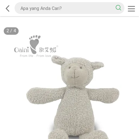
2
/
4