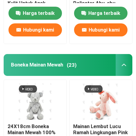
Kulit Untuk Anak
Poliester Abu-abu
Perempuan Hadiah
Dinosaurus Mewah
Harga terbaik
Harga terbaik
28cm
Tentang kami
Hubungi kami
Hubungi kami
Tur Pabrik
Kontrol kualitas
Boneka Mainan Mewah
(23)
Hubungi kami
Berita
Permintaan Penawaran
24X18cm Boneka
Mainan Lembut Lucu
Mainan Mewah 100%
Ramah Lingkungan Pink
Mainan Mewah Lembut