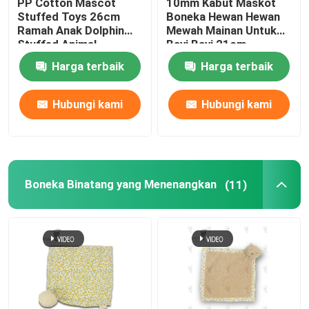
PP Cotton Mascot
10mm Kabut Maskot
Stuffed Toys 26cm
Boneka Hewan Hewan
Mainan Anjing Kain
Ramah Anak Dolphin
Mewah Mainan Untuk
Stuffed Animal
Bayi Bayi 21cm
Harga terbaik
Harga terbaik
Mantel Bayi Baru Lahir
Hubungi kami
Hubungi kami
Boneka Binatang yang Menenangkan
(11)