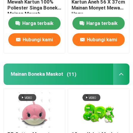
Mewah Kartun 100%
Kartun Aneh 56 X 37cm
Poliester Singa Boneka
Mainan Monyet Mewah
Mainan Mewah
Ungu
Kursi Duduk Bayi
Harga terbaik
Harga terbaik
Sofa Hewan Boneka
Hubungi kami
Hubungi kami
Mainan Pendidikan Lembut
Ransel Mainan Mewah
Mainan Boneka Maskot
(11)
Syal Hewan
Bantal Bantal Mewah
Mainan Mewah Natal