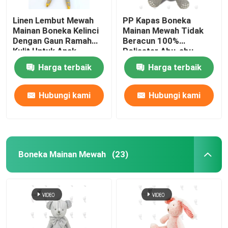
Linen Lembut Mewah
PP Kapas Boneka
Mainan Anjing Kain
Mainan Boneka Kelinci
Mainan Mewah Tidak
Dengan Gaun Ramah
Beracun 100%
Kulit Untuk Anak
Poliester Abu-abu
Mantel Bayi Baru Lahir
Perempuan Hadiah
Dinosaurus Mewah
Harga terbaik
Harga terbaik
28cm
Hubungi kami
Hubungi kami
Boneka Mainan Mewah
(23)