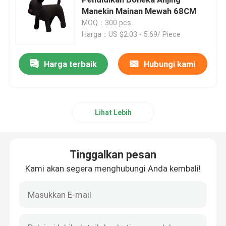
Manekin Mainan Mewah 68CM
MOQ：300 pcs
Boneka Mainan Mewah
Harga：US $2.03 - 5.69/ Piece
Mainan Mewah Kartun
Harga terbaik
Hubungi kami
Mainan Boneka Maskot
Lihat Lebih
Boneka Binatang yang Menenangkan
Tinggalkan pesan
Mainan Penghibur Bayi
Kami akan segera menghubungi Anda kembali!
Set Tempat Tidur Bayi
302 setTimeout("javascript:location.href='https://www.