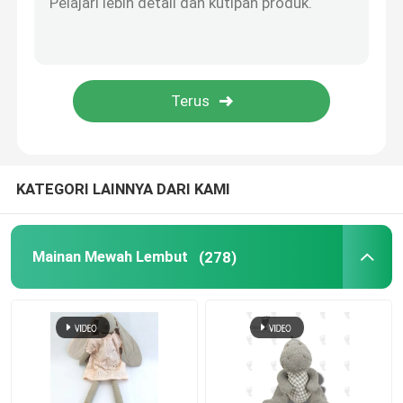
Kursi Duduk Bayi
Sofa Hewan Boneka
Mainan Pendidikan Lembut
KATEGORI LAINNYA DARI KAMI
Ransel Mainan Mewah
Mainan Mewah Lembut
(278)
Syal Hewan
Bantal Bantal Mewah
Mainan Mewah Natal